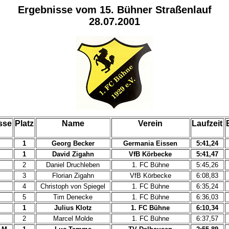
Ergebnisse vom 15. Bühner Straßenlauf
28.07.2001
sse
Platz
Name
Verein
Laufzeit
1
Georg Becker
Germania Eissen
5:41,24
1
David Zigahn
VfB Körbecke
5:41,47
2
Daniel Druchleben
1. FC Bühne
5:45,26
3
Florian Zigahn
VfB Körbecke
6:08,83
4
Christoph von Spiegel
1. FC Bühne
6:35,24
5
Tim Denecke
1. FC Bühne
6:36,03
1
Julius Klotz
1. FC Bühne
6:10,34
2
Marcel Molde
1. FC Bühne
6:37,57