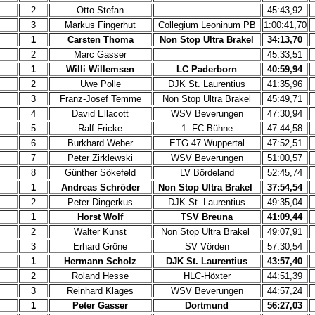
2
Otto Stefan
45:43,92
3
Markus Fingerhut
Collegium Leoninum PB
1:00:41,70
1
Carsten Thoma
Non Stop Ultra Brakel
34:13,70
2
Marc Gasser
45:33,51
1
Willi Willemsen
LC Paderborn
40:59,94
2
Uwe Polle
DJK St. Laurentius
41:35,96
3
Franz-Josef Temme
Non Stop Ultra Brakel
45:49,71
4
David Ellacott
WSV Beverungen
47:30,94
5
Ralf Fricke
1. FC Bühne
47:44,58
6
Burkhard Weber
ETG 47 Wuppertal
47:52,51
7
Peter Zirklewski
WSV Beverungen
51:00,57
8
Günther Sökefeld
LV Bördeland
52:45,74
1
Andreas Schröder
Non Stop Ultra Brakel
37:54,54
2
Peter Dingerkus
DJK St. Laurentius
49:35,04
1
Horst Wolf
TSV Breuna
41:09,44
2
Walter Kunst
Non Stop Ultra Brakel
49:07,91
3
Erhard Gröne
SV Vörden
57:30,54
1
Hermann Scholz
DJK St. Laurentius
43:57,40
2
Roland Hesse
HLC-Höxter
44:51,39
3
Reinhard Klages
WSV Beverungen
44:57,24
1
Peter Gasser
Dortmund
56:27,03