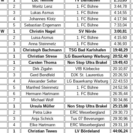
 M
1
Luc Temme
TV Dalhausen
2:55,89
2
Moritz Lenz
1. FC Bühne
3:44,78
3
Lukas Asmus
1. FC Bühne
4:14,55
4
Johannes Klotz
1. FC Bühne
4:17,94
5
Sebastian Engemann
1. FC Bühne
7:33,04
 W
1
Christin Nagel
SV Nörde
3:00,81
2
Luisa Asmus
1. FC Bühne
4:15,60
3
Anna Steinmetz
1. FC Bühne
4:36,93
1
Christoph Bachmann
TSG Bad Karlshafen
19:48,29
1
Christian Strese
LG Bauerkamp Warburg
20:52,40
1
Carsten Thoma
Non Stop Ultra Brakel
19:49,43
2
Dirk Zigahn
VfB Körbecke
20:10,87
3
Gerd Bendfeld
DJK St. Laurentius
20:26,50
4
Alexander Selter
LG Bauerkamp Warburg
22:43,53
5
Manfred Steinmetz
1. FC Bühne
24:52,56
6
Hermann Hartmann
1. FC Bühne
26:35,44
7
Michael Wolf
30:34,86
1
Ursula Müller
Non Stop Ultra Brakel
25:15,88
2
Petra Lüke
ERC Weserbergland
29:30,73
3
Anja Schrick
Tus 07 Beverungen
29:30,96
4
Elke Hartmann
ERC Weserbergland
29:31,18
1
Christian Tewes
LV Bördeland
44:06,24