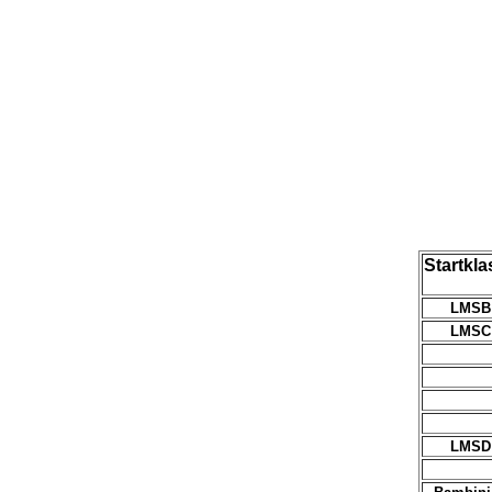
Startkla
LMSB
LMSC
LMSD