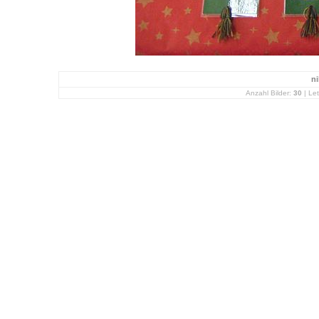
ni
Anzahl Bilder:
30
| Let