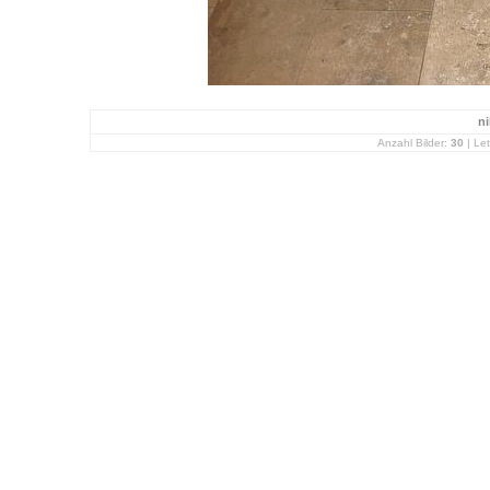
ni
Anzahl Bilder:
30
| Let