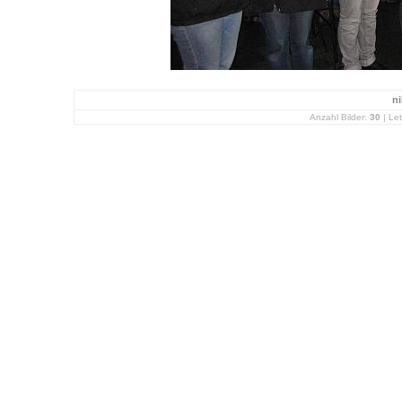
ni
Anzahl Bilder:
30
| Let