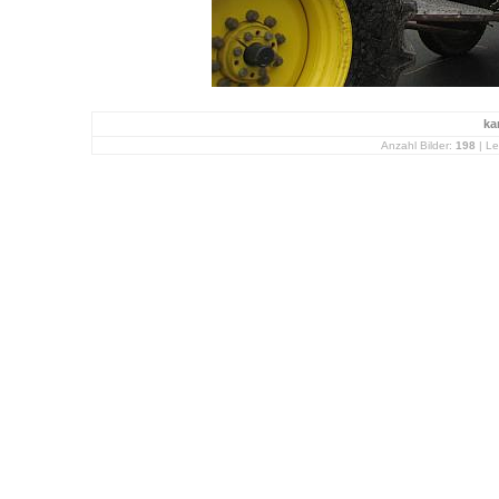
ka
Anzahl Bilder:
198
| Le