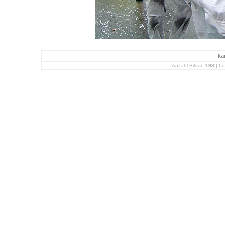
ka
Anzahl Bilder:
198
| Le