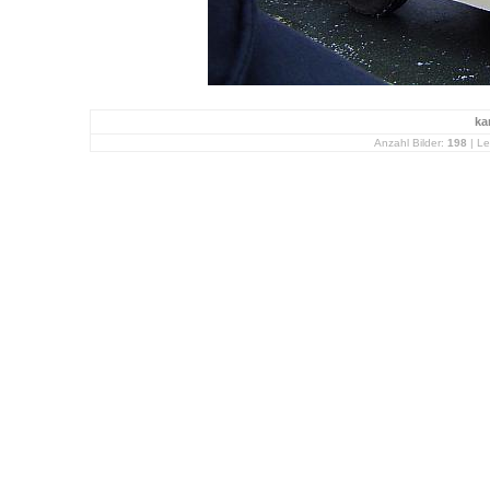
ka
Anzahl Bilder:
198
| Le