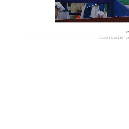
k
Anzahl Bilder:
198
| Le