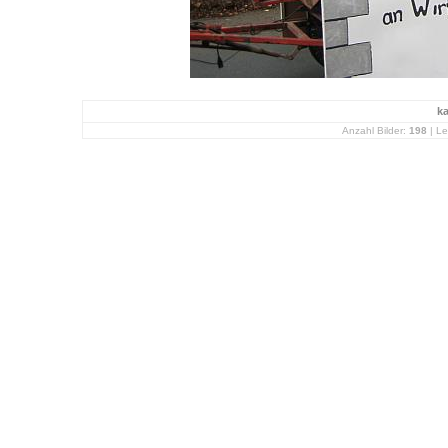
k
Anzahl Bilder:
198
| Le