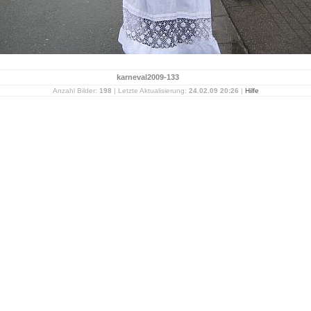
karneval2009-133
Anzahl Bilder:
198
| Letzte Aktualisierung:
24.02.09 20:26
|
Hilfe