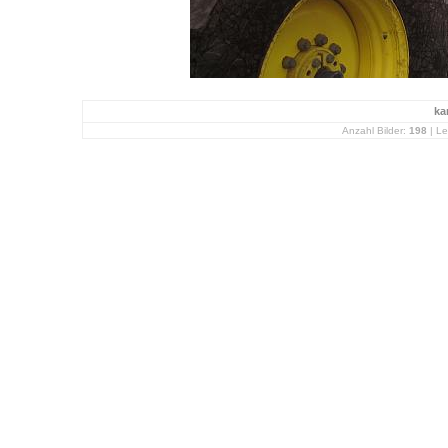
ka
Anzahl Bilder:
198
| Le