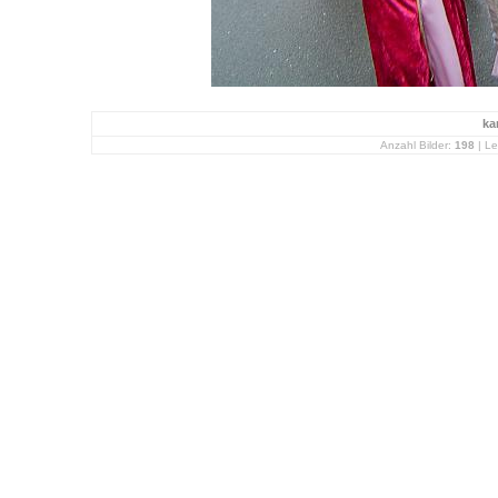
ka
Anzahl Bilder:
198
| Le