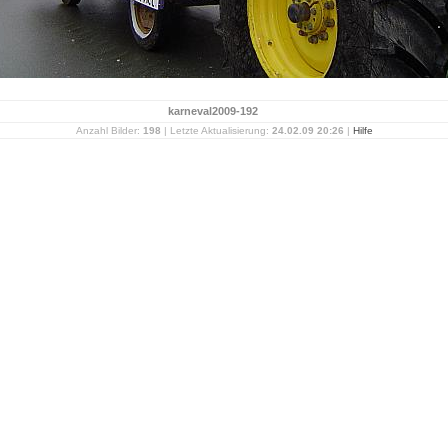
karneval2009-192
Anzahl Bilder:
198
| Letzte Aktualisierung:
24.02.09 20:26
|
Hilfe