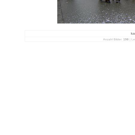
ka
Anzahl Bilder:
198
| Le