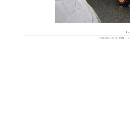
ka
Anzahl Bilder:
198
| Le