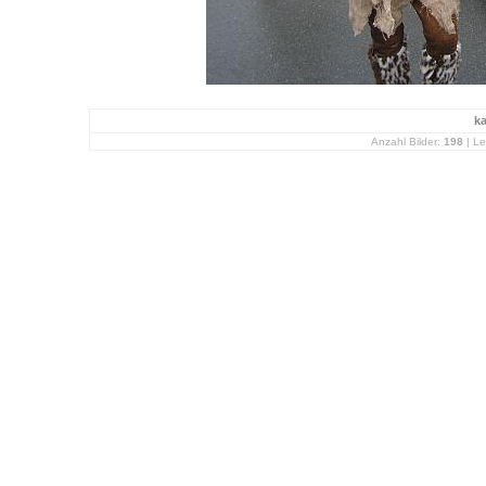
k
Anzahl Bilder:
198
| Le