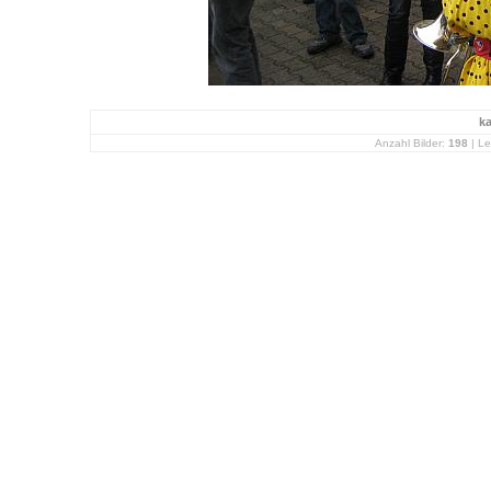
k
Anzahl Bilder:
198
| Le