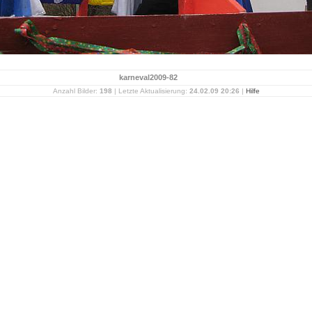
karneval2009-82
Anzahl Bilder:
198
| Letzte Aktualisierung:
24.02.09 20:26
|
Hilfe