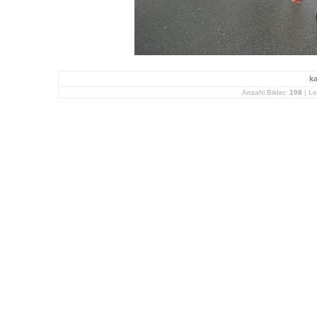
k
Anzahl Bilder:
198
| Le