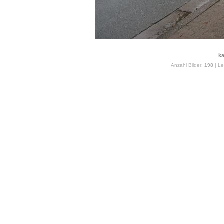
k
Anzahl Bilder:
198
| Le