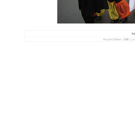
k
Anzahl Bilder:
198
| Le