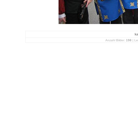
k
Anzahl Bilder:
198
| Le