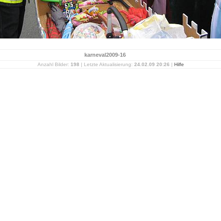
karneval2009-16
Anzahl Bilder:
198
| Letzte Aktualisierung:
24.02.09 20:26
|
Hilfe