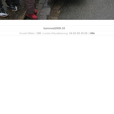
karneval2009-19
Anzahl Bilder:
198
| Letzte Aktualisierung:
24.02.09 20:26
|
Hilfe